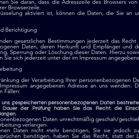
nen Sie daran, dass die Adresszeile des Browsers von „
er Browserzeile.
sselung aktiviert ist, können die Daten, die Sie an un
d Berichtigung
den gesetzlichen Bestimmungen jederzeit das Recht a
zogenen Daten, deren Herkunft und Empfänger und d
gung, Sperrung oder Löschung dieser Daten. Hierzu so
Sie sich jederzeit unter der im Impressum angegeben
arbeitung
hränkung der Verarbeitung Ihrer personenbezogenen Da
im Impressum angegebenen Adresse an uns wenden. D
n Fällen:
ei uns gespeicherten personenbezogenen Daten bestreiten,
e Dauer der Prüfung haben Sie das Recht, die Einsch
langen.
rsonenbezogenen Daten unrechtmäßig geschah/geschieht
rbeitung verlangen.
nen Daten nicht mehr benötigen, Sie sie jedoch zu
rüchen benötigen, haben Sie das Recht, statt der 