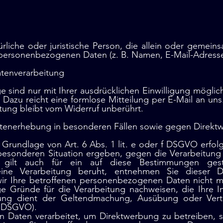
atürliche oder juristische Person, die allein oder geme
 personenbezogenen Daten (z. B. Namen, E-Mail-Adressen
Datenverarbeitung
 sind nur mit Ihrer ausdrücklichen Einwilligung möglich.
n. Dazu reicht eine formlose Mitteilung per E-Mail an un
tung bleibt vom Widerruf unberührt.
tenerhebung in besonderen Fällen sowie gegen Direkt
rundlage von Art. 6 Abs. 1 lit. e oder f DSGVO erfolg
r besonderen Situation ergeben, gegen die Verarbeitun
 gilt auch für ein auf diese Bestimmungen gestüt
ine Verarbeitung beruht, entnehmen Sie dieser D
ir Ihre betroffenen personenbezogenen Daten nicht meh
 Gründe für die Verarbeitung nachweisen, die Ihre In
tung dient der Geltendmachung, Ausübung oder Vert
1 DSGVO).
Daten verarbeitet, um Direktwerbung zu betreiben, so