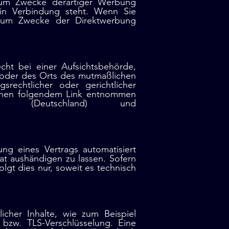
zum Zwecke derartiger Werbung
g in Verbindung steht. Wenn Sie
zum Zwecke der Direktwerbung
ht bei einer Aufsichtsbehörde,
s oder des Orts des mutmaßlichen
rechtlicher oder gerichtlicher
önnen folgendem Link entnommen
able.html (Deutschland) und
ung eines Vertrags automatisiert
at aushändigen zu lassen. Sofern
lgt dies nur, soweit es technisch
icher Inhalte, wie zum Beispiel
 bzw. TLS-Verschlüsselung. Eine