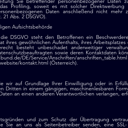
eitung Sie betreffender personenbezogener Daten 
 das Profiling, soweit es mit solcher Direktwerbun
personenbezogenen Daten anschließend nicht mehr 
. 21 Abs. 2 DSGVO).
digen Aufsichtsbehörde
die DSGVO steht den Betroffenen ein Beschwerderec
at ihres gewöhnlichen Aufenthalts, ihres Arbeitsplatze
echt besteht unbeschadet anderweitiger verwaltungs
 Datenschutzbeauftragten sowie deren Kontaktdaten k
und.de/DE/Service/Anschriften/anschriften_t
website/kontakt.html (Österreich).
 wir auf Grundlage Ihrer Einwilligung oder in Erfüll
nen Dritten in einem gängigen, maschinenlesbaren Form
Daten an einen anderen Verantwortlichen verlangen, erfo
itsgründen und zum Schutz der Übertragung vertraul
e Sie an uns als Seitenbetreiber senden, eine SSL-