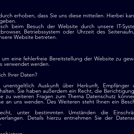
rch erhoben, dass Sie uns diese mitteilen. Hierbei kan
ngeben.
ch beim Besuch der Website durch unsere IT-Syste
tbrowser, Betriebssystem oder Uhrzeit des Seitenaufr
unsere Website betreten.
, um eine fehlerfreie Bereitstellung der Website zu ge
ns verwendet werden. ​
ch Ihrer Daten?
 unentgeltlich Auskunft über Herkunft, Empfänger
alten. Sie haben außerdem ein Recht, die Berichtigung
ie zu weiteren Fragen zum Thema Datenschutz können 
 an uns wenden. Des Weiteren steht Ihnen ein Besch
ht, unter bestimmten Umständen die Einschrän
rlangen. Details hierzu entnehmen Sie der Datensc
.